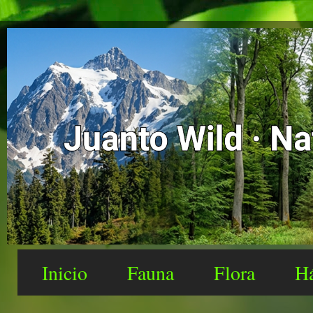
Inicio
Fauna
Flora
Há