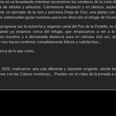
ana se va levantando mientras recorremos los senderos de la zona d
 de árboles y arbustos. Caminamos despacio y en silencio, aspira
ar un ejemplar de la rara y preciosa Oreja de Oso, una planta con
 sobrevuelan guían nuestros pasos en dirección al refugio de Vicen
ogresar por la estrecha y angosta canal del Pas de la Portella, no a
uando ya estamos cerca del refugio, que empezamos a ver a lo 
para nosotros y a demasiada distancia para mi cámara. Aún así, a
nos hacen sentirnos completamente felices y satisfechos...
rca de lo que crees.
2026, realizamos otra ruta diferente y bastante exigente, desde la
nos con las Cabras montesas... Puedes ver el vídeo de la jornada a 