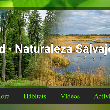
lora
Hábitats
Vídeos
Activ