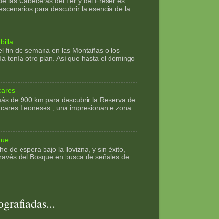
e las Cabeceras del Ter y del Freser es
escenarios para descubrir la esencia de la
billa
l fin de semana en las Montañas o los
da tenía otro plan. Así que hasta el domingo
cares
s de 900 km para descubrir la Reserva de
Ancares Leoneses , una impresionante zona
que
 de espera bajo la llovizna, y sin éxito,
ravés del Bosque en busca de señales de
grafiadas...