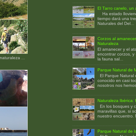
El Tarro canelo, un
Ha estado llovien
tiempo dará una tre
Naturales del Del...
Corzos al amanecer
Naturaleza
El amanecer y el at
encontrar corzos, y
naturaleza ...
la fauna sal...
Parque Natural de 
El Parque Natural 
conocido en casi to
nosotros nos hemos 
Naturaleza Ibérica:
En los bosques y c
maravillas que, si s
nuestro encuentro. 
Parque Natural de l