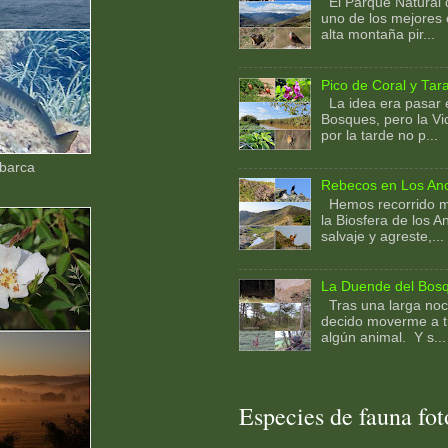
El Parque Natural d
uno de los mejores 
alta montaña pir...
Pico de Coral y Tara
La idea era pasar e
Bosques, pero la Vi
por la tarde no p...
abarca
Rebecos en Los An
Hemos recorrido má
la Biosfera de los 
salvaje y agreste,...
La Duende del Bos
Tras una larga noche
decido moverme a t
algún animal. Y s...
Especies de fauna foto