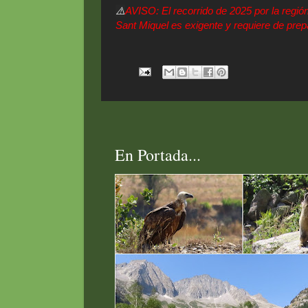
⚠️
AVISO: El recorrido de 2025 por la región
Sant Miquel es exigente y requiere de prep
En Portada...