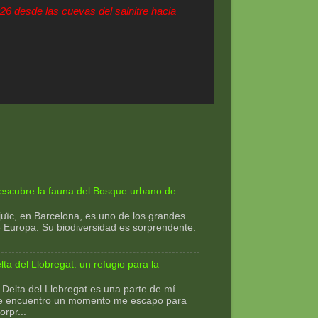
026 desde las cuevas del salnitre hacia
descubre la fauna del Bosque urbano de
uïc, en Barcelona, es uno de los grandes
 Europa. Su biodiversidad es sorprendente:
lta del Llobregat: un refugio para la
 Delta del Llobregat es una parte de mí
e encuentro un momento me escapo para
orpr...